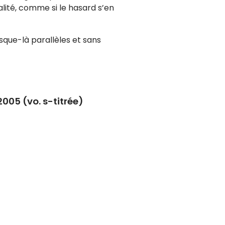
lité, comme si le hasard s’en
usque-là parallèles et sans
005 (vo. s-titrée)