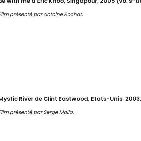
Be with me d’Eric Khoo, Singapour, 2005 (vo. s-ti
Film présenté par Antoine Rochat.
Mystic River de Clint Eastwood, Etats-Unis, 2003, 
Film présenté par Serge Molla.