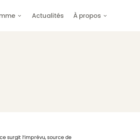
amme
Actualités
À propos
chevron_right
chevron_right
ce surgit l’imprévu, source de